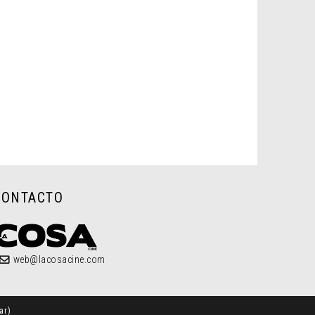
CONTACTO
web@lacosacine.com
ar
)