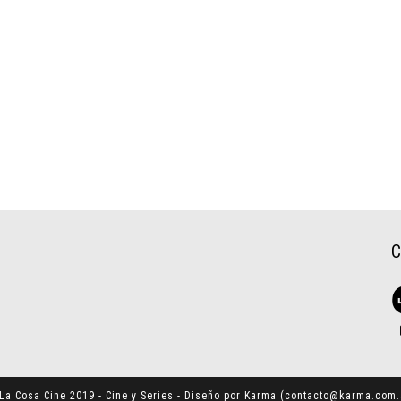
La Cosa Cine 2019 - Cine y Series - Diseño por Karma (
contacto@karma.com.