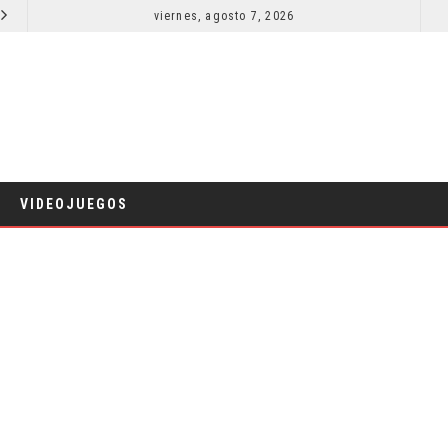
SECUELA DE JURASSIC WORLD REBIRTH PIERDE DIRECTOR
viernes, agosto 7, 2026
RESEÑA LA INVITACIÓN: OLIVIA WILDE REFLEXIONA SOBRE LA VIDA
CINE
VIDEOJUEGOS