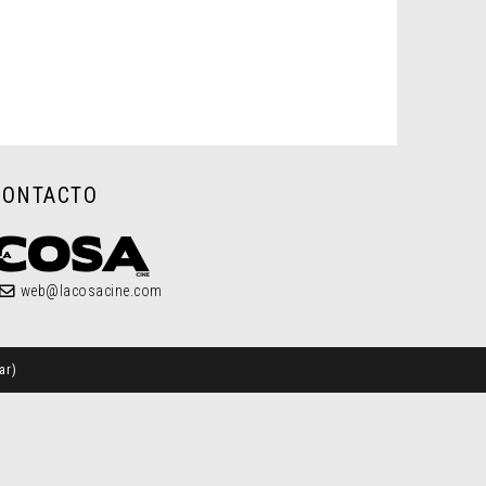
CONTACTO
web@lacosacine.com
ar
)