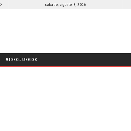
SECUELA DE JURASSIC WORLD REBIRTH PIERDE DIRECTOR
sábado, agosto 8, 2026
RESEÑA LA INVITACIÓN: OLIVIA WILDE REFLEXIONA SOBRE LA VIDA CONYUGAL
CINE
VIDEOJUEGOS