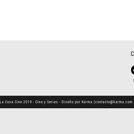
La Cosa Cine 2019 - Cine y Series - Diseño por Karma (
contacto@karma.com.