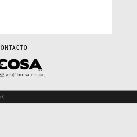
CONTACTO
web@lacosacine.com
ar
)