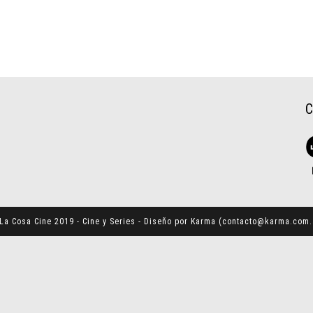
La Cosa Cine 2019 - Cine y Series - Diseño por Karma (
contacto@karma.com.