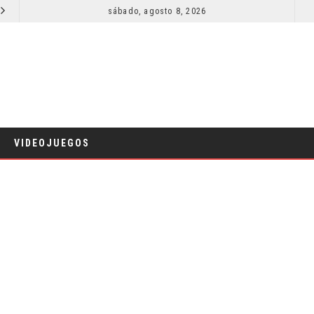
SECUELA DE JURASSIC WORLD REBIRTH PIERDE DIRECTOR
sábado, agosto 8, 2026
RESEÑA LA IN
CINE
VIDEOJUEGOS