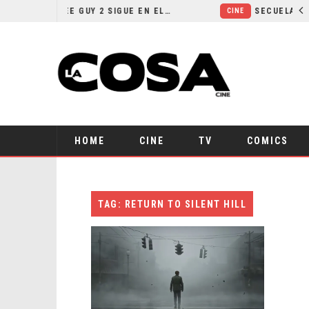
¿POR QUÉ FREE GUY 2 SIGUE EN EL LIMBO?
CINE
HOME
CINE
TV
COMICS
TAG: RETURN TO SILENT HILL