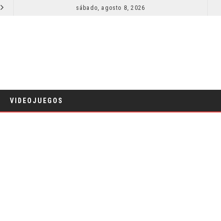
SECUELA DE JURASSIC WORLD REBIRTH PIERDE DIRECTOR
sábado, agosto 8, 2026
RESEÑA LA IN
CINE
VIDEOJUEGOS