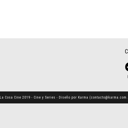
La Cosa Cine 2019 - Cine y Series - Diseño por Karma (
contacto@karma.com.