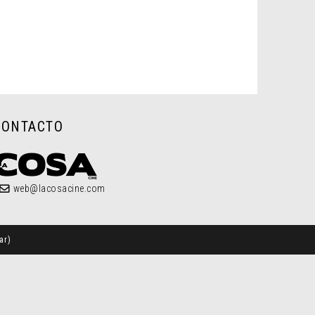
CONTACTO
web@lacosacine.com
ar
)