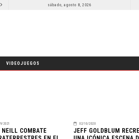
SECUELA DE JURASSIC WORLD REBIRTH PIERDE DIRECTOR
sábado, agosto 8, 2026
RESEÑA LA INVITACIÓN: OLIVIA WILDE REFLEXIONA SOBRE LA VIDA
CINE
VIDEOJUEGOS
9/2021
02/10/2020
 NEILL COMBATE
JEFF GOLDBLUM RECR
RATERRESTRES EN EL
UNA ICÓNICA ESCENA 