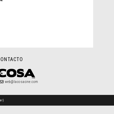
CONTACTO
web@lacosacine.com
ar
)