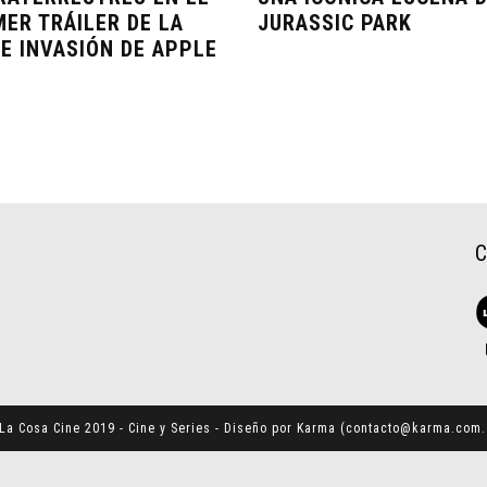
MER TRÁILER DE LA
JURASSIC PARK
IE INVASIÓN DE APPLE
La Cosa Cine 2019 - Cine y Series - Diseño por Karma (
contacto@karma.com.