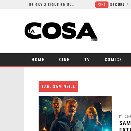
¿POR QUÉ FREE GUY 2 SIGUE EN EL LIMBO?
CINE
HOME
CINE
TV
COMICS
TAG: SAM NEILL
22/0
SAM
EXT