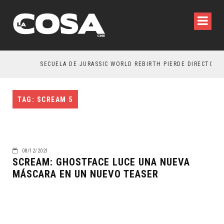
SECUELA DE JURASSIC WORLD REBIRTH PIERDE DIRECTOR
TAG: SCREAM 5
08/12/2021
SCREAM: GHOSTFACE LUCE UNA NUEVA
MÁSCARA EN UN NUEVO TEASER