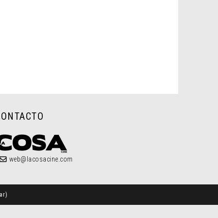
CONTACTO
web@lacosacine.com
ar
)