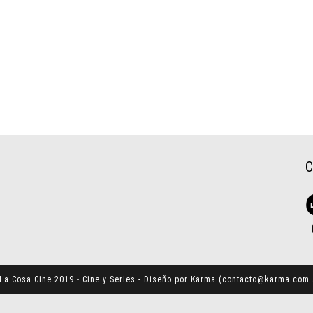
La Cosa Cine 2019 - Cine y Series - Diseño por Karma (
contacto@karma.com.