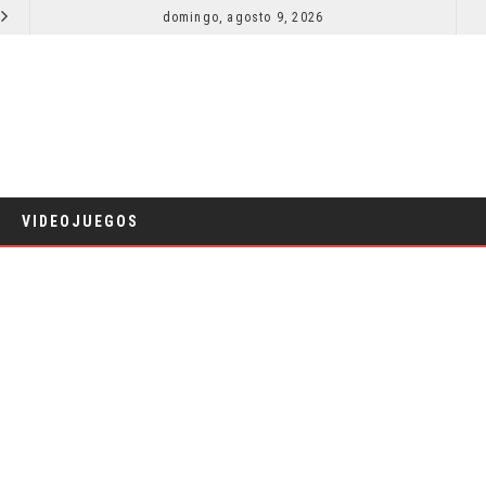
SECUELA DE JURASSIC WORLD REBIRTH PIERDE DIRECTOR
domingo, agosto 9, 2026
RESEÑA LA INVITACIÓN: OLIVIA WILDE REFLEXIONA SOBRE LA VIDA
CINE
VIDEOJUEGOS