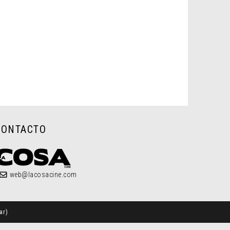
CONTACTO
web@lacosacine.com
ar
)