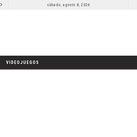
SECUELA DE JURASSIC WORLD REBIRTH PIERDE DIRECTOR
sábado, agosto 8, 2026
RESEÑA LA INVITACIÓN: OLIVIA WILDE REFLEXIONA SOBRE LA VIDA
CINE
VIDEOJUEGOS