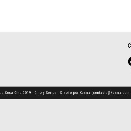
La Cosa Cine 2019 - Cine y Series - Diseño por Karma (
contacto@karma.com.