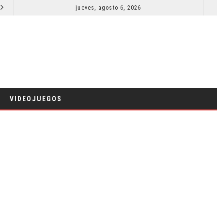
EL LIVE-ACTION DE ZELDA ELIGE A SU VILLANO
jueves, agosto 6, 2026
LA 
CINE
VIDEOJUEGOS