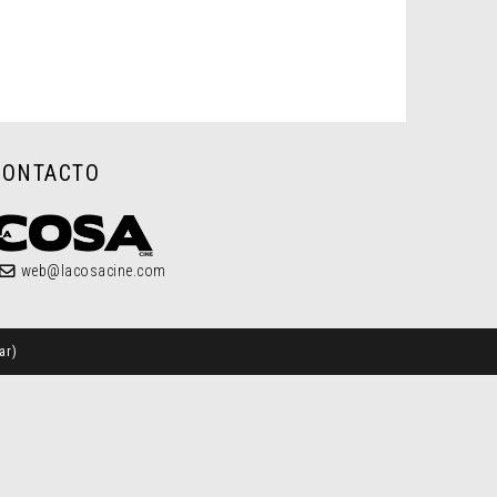
CONTACTO
web@lacosacine.com
ar
)