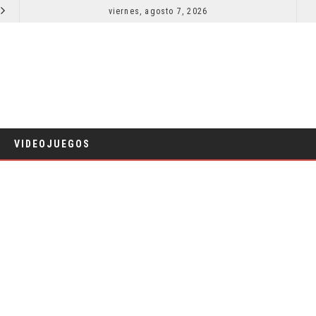
SECUELA DE JURASSIC WORLD REBIRTH PIERDE DIRECTOR
viernes, agosto 7, 2026
RESEÑA LA INVITACIÓN: OLIVIA WILDE REFLEXIONA SOBRE LA VIDA CONYUGAL
CINE
VIDEOJUEGOS