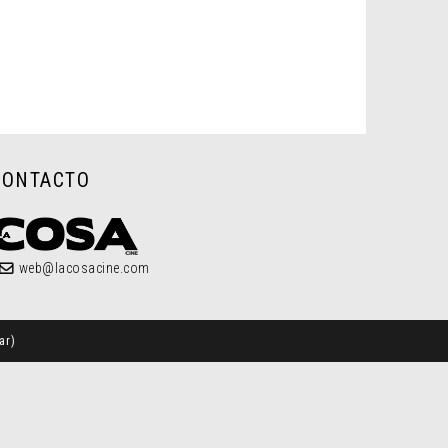
CONTACTO
web@lacosacine.com
ar
)