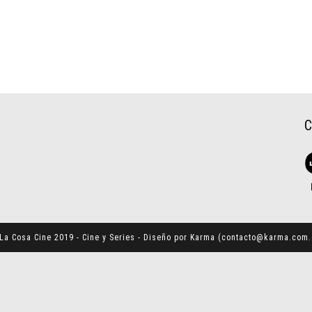
La Cosa Cine 2019 - Cine y Series - Diseño por Karma (
contacto@karma.com.