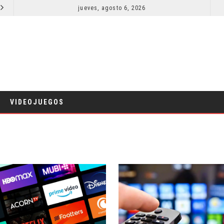
SPIDER-MAN: UN NUEVO DÍA ESTÁ IMPARABLE
jueves, agosto 6, 2026
¿PODRÍA COLLEEN WING APARECER EN DAREDEVIL: BORN AGAIN?
COMICS
VIDEOJUEGOS