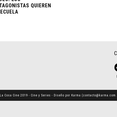
TAGONISTAS QUIEREN
SECUELA
La Cosa Cine 2019 - Cine y Series - Diseño por Karma (
contacto@karma.com.