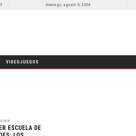
SECUELA DE JURASSIC WORLD REBIRTH PIERDE DIRECTOR
domingo, agosto 9, 2026
RESEÑA LA INVITACIÓN: OLIVIA WILDE REFLEXIONA SOBRE LA VIDA
CINE
VIDEOJUEGOS
2/2018
ER ESCUELA DE
OES: LOS