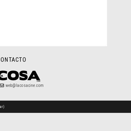
CONTACTO
web@lacosacine.com
ar
)