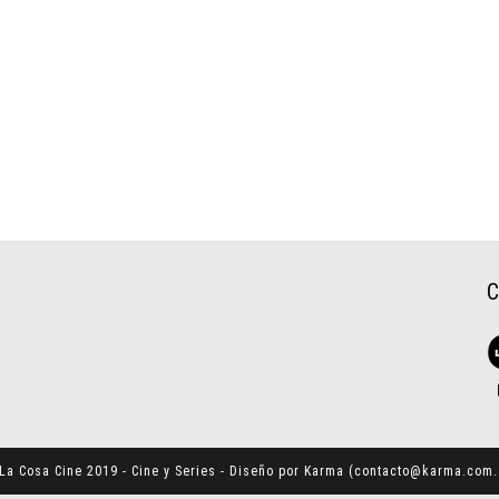
La Cosa Cine 2019 - Cine y Series - Diseño por Karma (
contacto@karma.com.