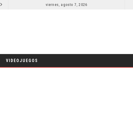
EL LIVE-ACTION DE ZELDA ELIGE A SU VILLANO
viernes, agosto 7, 2026
CINE
VIDEOJUEGOS