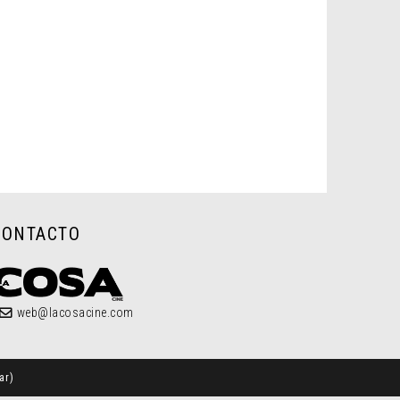
CONTACTO
web@lacosacine.com
ar
)