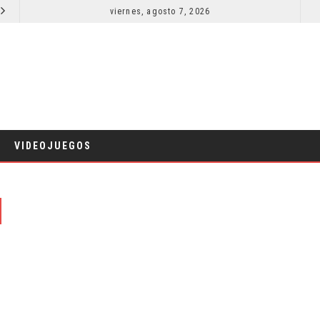
SECUELA DE JURASSIC WORLD REBIRTH PIERDE DIRECTOR
viernes, agosto 7, 2026
CINE
VIDEOJUEGOS