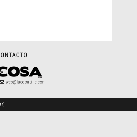
CONTACTO
web@lacosacine.com
ar
)