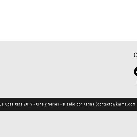
La Cosa Cine 2019 - Cine y Series - Diseño por Karma (
contacto@karma.com.