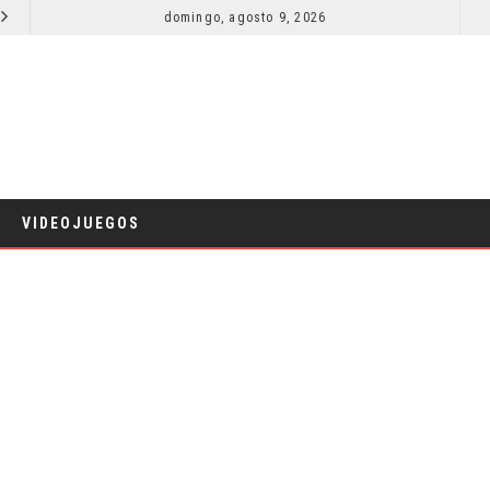
SECUELA DE JURASSIC WORLD REBIRTH PIERDE DIRECTOR
domingo, agosto 9, 2026
RESEÑA LA IN
CINE
VIDEOJUEGOS