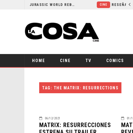
SECUELA DE JURASSIC WORLD REBIRTH PIERDE DIRECTOR
CINE
HOME
CINE
TV
COMICS
TAG: THE MATRIX: RESURRECTIONS
06/12/2021
01/1
MATRIX: RESURRECCIONES
MAT
ESTRENA SU TRAILER
REV