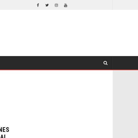
EL LIVE-ACTION DE ZELDA ELIGE A SU VILLANO
LA NOCHE DEL DEMONIO: ESTÁN ENTRE NOSOTROS – TRAILER FINAL
CINE
NES
IAL