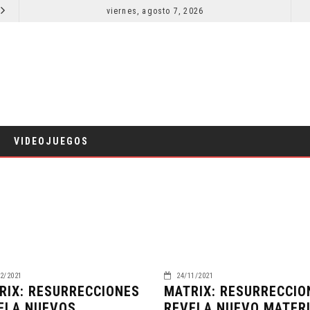
RESEÑA LA INVITACIÓN: OLIVIA WILDE REFLEXIONA SOBRE LA VIDA CONYUGAL
viernes, agosto 7, 2026
CINE
VIDEOJUEGOS
2/2021
24/11/2021
RIX: RESURRECCIONES
MATRIX: RESURRECCIO
ELA NUEVOS
REVELA NUEVO MATER