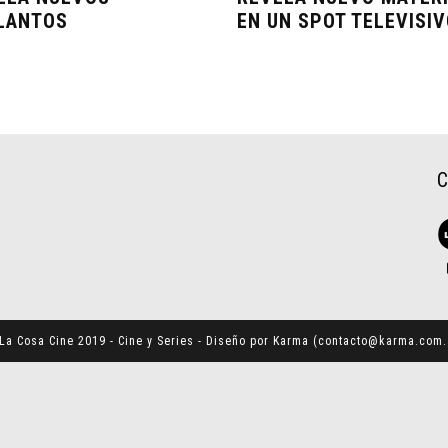
LANTOS
EN UN SPOT TELEVISIV
La Cosa Cine 2019 - Cine y Series - Diseño por Karma (
contacto@karma.com.