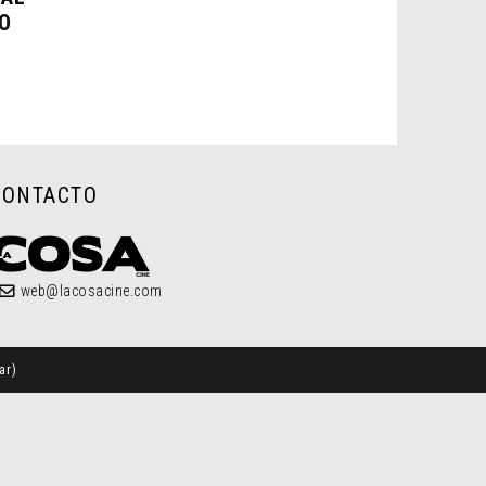
O
CONTACTO
web@lacosacine.com
ar
)