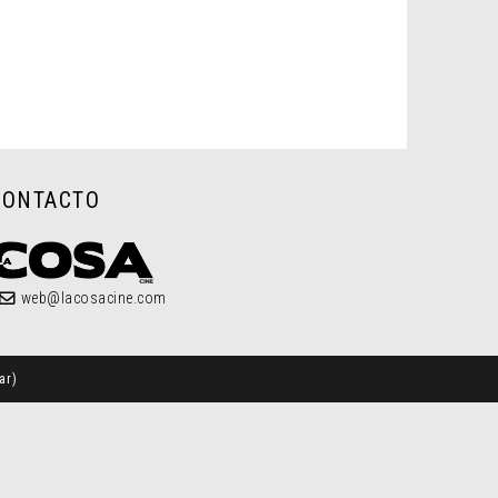
CONTACTO
web@lacosacine.com
ar
)