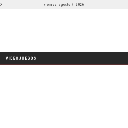
EL LIVE-ACTION DE ZELDA ELIGE A SU VILLANO
viernes, agosto 7, 2026
LA 
CINE
VIDEOJUEGOS