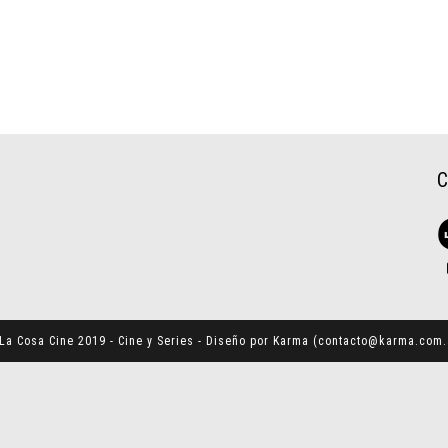
La Cosa Cine 2019 - Cine y Series - Diseño por Karma (
contacto@karma.com.