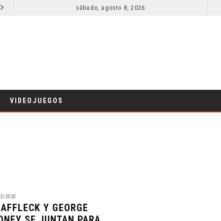
SECUELA DE JURASSIC WORLD REBIRTH PIERDE DIRECTOR
sábado, agosto 8, 2026
RESEÑA LA INVITACIÓN: OLIVIA WILDE REFLEXIONA SOBRE LA VIDA
CINE
VIDEOJUEGOS
2/2020
 AFFLECK Y GEORGE
ONEY SE JUNTAN PARA