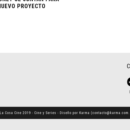
NUEVO PROYECTO
La Cosa Cine 2019 - Cine y Series - Diseño por Karma (
contacto@karma.com.