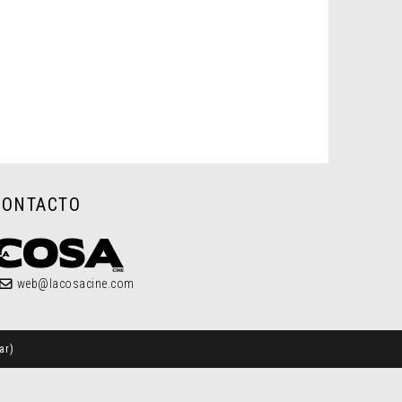
CONTACTO
web@lacosacine.com
ar
)