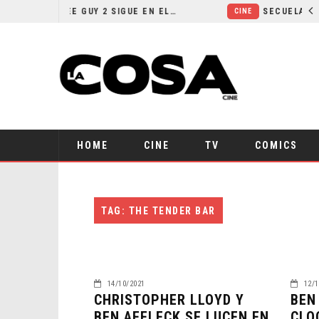
¿POR QUÉ FREE GUY 2 SIGUE EN EL LIMBO?
CINE
HOME
CINE
TV
COMICS
TAG: THE TENDER BAR
14/10/2021
12/1
CHRISTOPHER LLOYD Y
BEN
BEN AFFLECK SE LUCEN EN
CLO