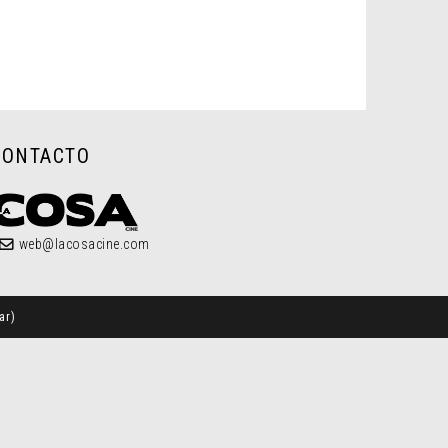
CONTACTO
web@lacosacine.com
ar
)