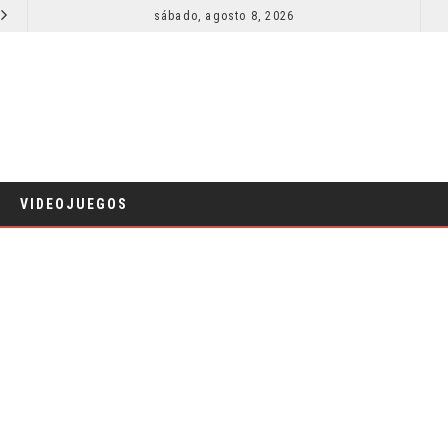
SECUELA DE JURASSIC WORLD REBIRTH PIERDE DIRECTOR
sábado, agosto 8, 2026
RESEÑA LA IN
CINE
VIDEOJUEGOS