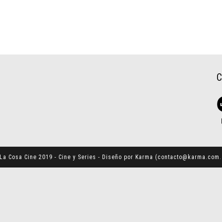
La Cosa Cine 2019 - Cine y Series - Diseño por Karma (
contacto@karma.com.