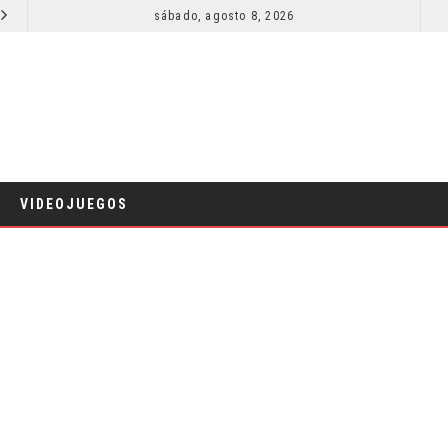
SECUELA DE JURASSIC WORLD REBIRTH PIERDE DIRECTOR
sábado, agosto 8, 2026
RESEÑA LA INVITACIÓN: OLIVIA WILDE REFLEXIONA SOBRE LA VIDA
CINE
VIDEOJUEGOS