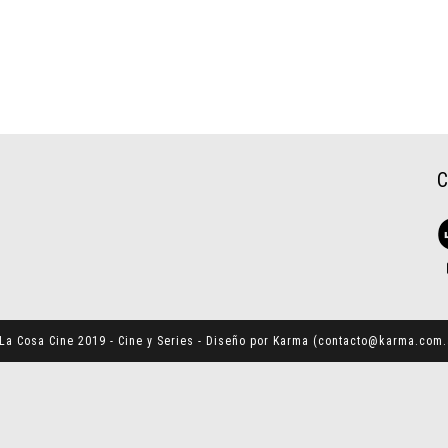
La Cosa Cine 2019 - Cine y Series - Diseño por Karma (
contacto@karma.com.