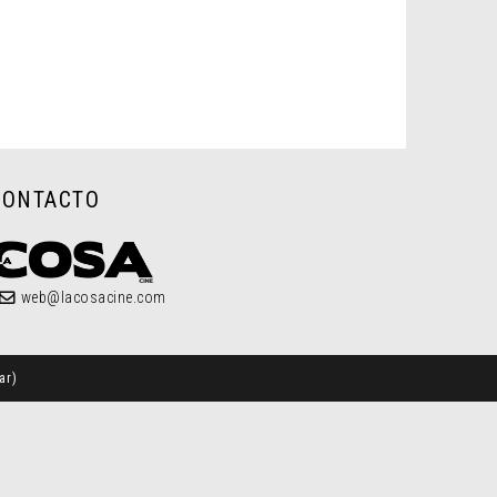
CONTACTO
web@lacosacine.com
ar
)