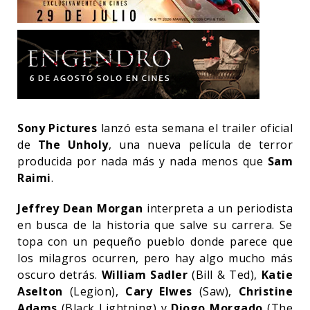
Sony Pictures
lanzó esta semana el trailer oficial
de
The Unholy
, una nueva película de terror
producida por nada más y nada menos que
Sam
Raimi
.
Jeffrey Dean Morgan
interpreta a un periodista
en busca de la historia que salve su carrera. Se
topa con un pequeño pueblo donde parece que
los milagros ocurren, pero hay algo mucho más
oscuro detrás.
William Sadler
(Bill & Ted),
Katie
Aselton
(Legion),
Cary Elwes
(Saw),
Christine
Adams
(Black Lightning) y
Diogo Morgado
(The