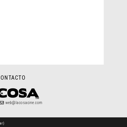
CONTACTO
web@lacosacine.com
ar
)