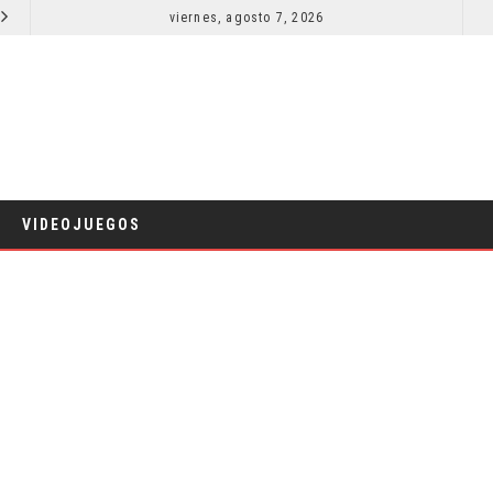
SECUELA DE JURASSIC WORLD REBIRTH PIERDE DIRECTOR
viernes, agosto 7, 2026
RESEÑA LA INVITACIÓN: OLIVIA WILDE REFLEXIONA SOBRE LA VIDA
CINE
VIDEOJUEGOS