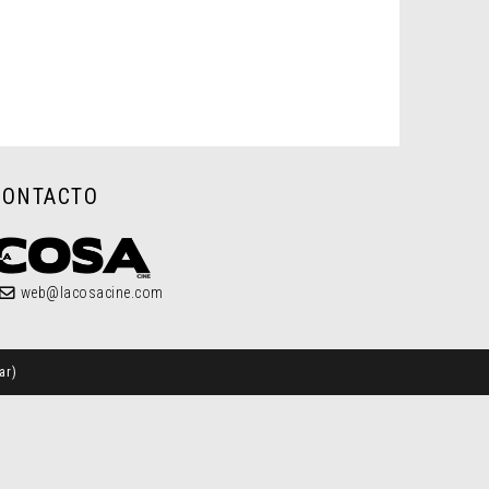
CONTACTO
web@lacosacine.com
ar
)