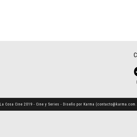
La Cosa Cine 2019 - Cine y Series - Diseño por Karma (
contacto@karma.com.