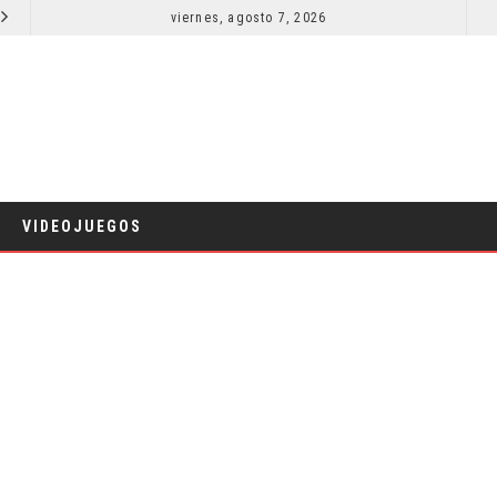
EL LIVE-ACTION DE ZELDA ELIGE A SU VILLANO
viernes, agosto 7, 2026
LA 
CINE
VIDEOJUEGOS