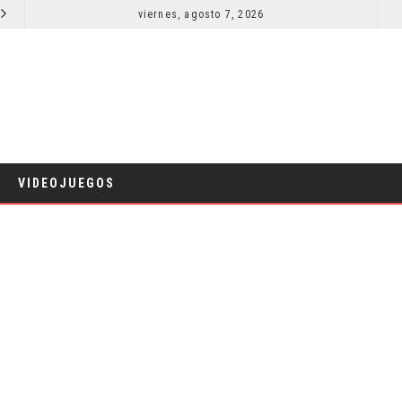
RESEÑA LA INVITACIÓN: OLIVIA WILDE REFLEXIONA SOBRE LA VIDA CONYUGAL
viernes, agosto 7, 2026
EL LIVE-AC
CINE
VIDEOJUEGOS