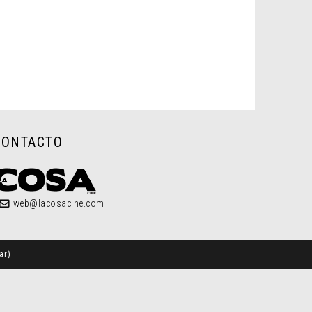
CONTACTO
web@lacosacine.com
ar
)