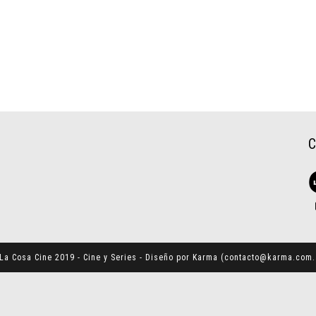
La Cosa Cine 2019 - Cine y Series - Diseño por Karma (
contacto@karma.com.