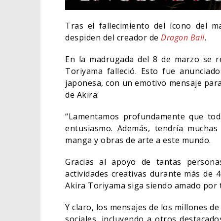
Tras el fallecimiento del ícono del 
despiden del creador de
Dragon Ball
.
En la madrugada del 8 de marzo se re
Toriyama falleció. Esto fue anunciado 
japonesa, con un emotivo mensaje para
de Akira:
“Lamentamos profundamente que todav
entusiasmo. Además, tendría muchas
manga y obras de arte a este mundo.
ORLANDO BLOOM AFIRMA
Gracias al apoyo de tantas person
HABER RECHAZADO SER
actividades creativas durante más de 
BATMAN
Akira Toriyama siga siendo amado por 
05/08/2026
CINE
Y claro, los mensajes de los millones 
sociales, incluyendo a otros destaca