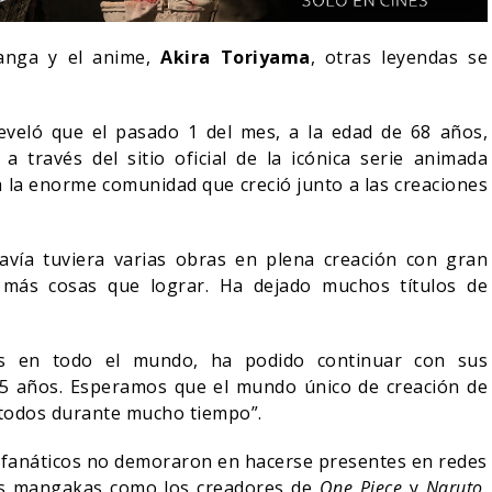
manga y el anime,
Akira Toriyama
, otras leyendas se
veló que el pasado 1 del mes, a la edad de 68 años,
a través del sitio oficial de la icónica serie animada
 la enorme comunidad que creció junto a las creaciones
ía tuviera varias obras en plena creación con gran
 más cosas que lograr. Ha dejado muchos títulos de
RESEÑA LA INVI
as en todo el mundo, ha podido continuar con sus
SPIDER-MAN: UN NUEVO
OLIVIA WILDE R
45 años. Esperamos que el mundo único de creación de
DÍA ESTÁ IMPARABLE
SOBRE LA VIDA 
todos durante mucho tiempo”.
05/08/2026
06/08/2026
CINE
CINE
de fanáticos no demoraron en hacerse presentes en redes
dos mangakas como los creadores de
One Piece
y
Naruto
,