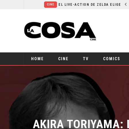
RESEÑA LA INVITACIÓN: OLIVIA WILDE REFLEXIONA SOBRE LA VIDA CONYUGAL
EL LIVE-ACTION DE ZELDA ELIGE A SU VILLANO
CINE
HOME
CINE
TV
COMICS
AKIRA TORIYAMA: 