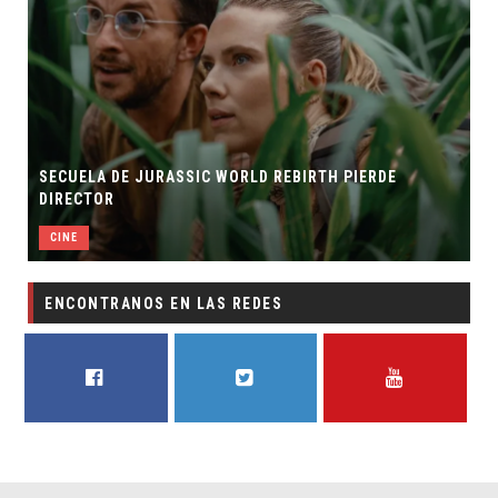
SECUELA DE JURASSIC WORLD REBIRTH PIERDE
R
DIRECTOR
S
CINE
ENCONTRANOS EN LAS REDES
FACEBOOK
TWITTER
YOUTUBE