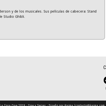
erson y de los musicales. Sus películas de cabecera: Stand
e Studio Ghibli.
La Cosa Cine 2019 - Cine y Series - Diseño por Karma (
contacto@karma.com.