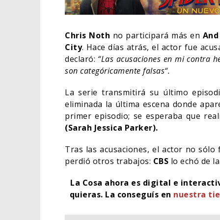
Chris Noth
no participará más en
And
City
. Hace días atrás, el actor fue acu
declaró:
“Las acusaciones en mi contra h
son categóricamente falsas“.
La serie transmitirá su último episo
eliminada la última escena donde apar
primer episodio; se esperaba que rea
(Sarah Jessica Parker).
Tras las acusaciones, el actor no sólo
ORLA
perdió otros trabajos:
CBS
lo echó de la
HABE
BAT
La Cosa ahora es digital e interact
quieras.
La conseguís en
nuestra tie
CINE