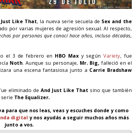
 Just Like That
, la nueva serie secuela de
Sex and the
sado por varias mujeres de agresión sexual. Al respecto,
echas por personas que conocí hace años, incluso décadas,
dio el 3 de febrero en
HBO Max
y según
Variety
, fue
ecía
Noth
. Aunque su personaje,
Mr. Big,
falleció en el
lizara una escena fantasiosa junto a
Carrie Bradshaw
 fue eliminado de
And Just Like That
sino que también
NDO BLOOM AFIRMA
 serie
The Equalizer.
R RECHAZADO SER
SPIDER-MAN: UN NUEVO
MAN
DÍA ESTÁ IMPARABLE
iva para que nos leas, veas y escuches donde y como
nda digital
y nos ayudás a seguir muchos años más
05/08/2026
05/08/2026
CINE
junto a vos.