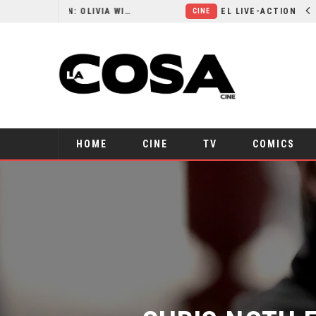
RESEÑA LA INVITACIÓN: OLIVIA WILDE REFLEXIONA SOBRE LA VIDA CONYUGAL
EL LIVE-ACTION DE ZELDA ELIGE A SU VILLANO
CINE
HOME
CINE
TV
COMICS
CHRIS NOTH F