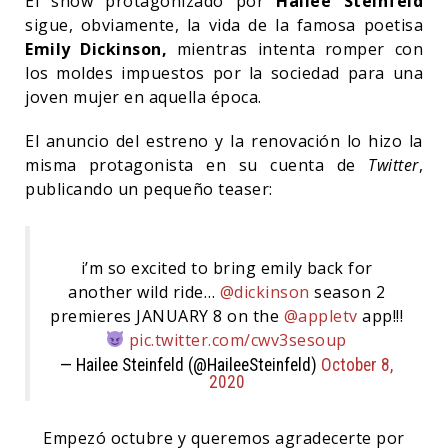
El show protagonizado por
Hailee Steinfeld
sigue, obviamente, la vida de la famosa poetisa
Emily Dickinson,
mientras intenta romper con
los moldes impuestos por la sociedad para una
joven mujer en aquella época.
El anuncio del estreno y la renovación lo hizo la
misma protagonista en su cuenta de
Twitter
,
publicando un pequeño teaser:
i’m so excited to bring emily back for
another wild ride…
@dickinson
season 2
premieres JANUARY 8 on the
@appletv
app!!!
pic.twitter.com/cwv3sesoup
— Hailee Steinfeld (@HaileeSteinfeld)
October 8,
2020
Empezó octubre y queremos agradecerte por