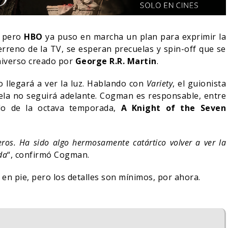
, pero
HBO
ya puso en marcha un plan para exprimir la
erreno de la TV, se esperan precuelas y spin-off que se
niverso creado por
George R.R. Martin
.
 llegará a ver la luz. Hablando con
Variety
, el guionista
la no seguirá adelante. Cogman es responsable, entre
ndo de la octava temporada,
A Knight of the Seven
ros. Ha sido algo hermosamente catártico volver a ver la
da
“, confirmó Cogman.
OCHE DEL DEMONIO:
ORLANDO BLOOM AFIRM
N ENTRE NOSOTROS –
HABER RECHAZADO SER
en pie, pero los detalles son mínimos, por ahora.
LER FINAL
BATMAN
06/08/2026
05/08/2026
CINE