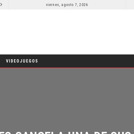
viernes, agosto 7, 2026
EL LIVE-ACTION DE ZELDA ELIGE A SU VILLANO
CINE
VIDEOJUEGOS
S CANCELA UNA DE SUS F