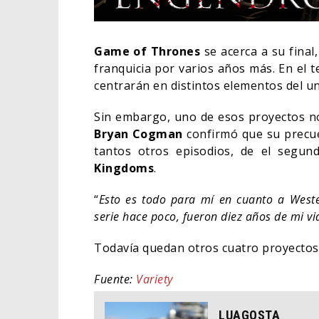
Game of Thrones
se acerca a su final
franquicia por varios años más. En el t
centrarán en distintos elementos del u
Sin embargo, uno de esos proyectos no
Bryan Cogman
confirmó que su precue
tantos otros episodios, de el segu
Kingdoms
.
“
Esto es todo para mí en cuanto a Weste
serie hace poco, fueron diez años de mi vi
LA N
ESTÁ
Todavía quedan otros cuatro proyectos 
TRAI
Fuente:
Variety
CINE
LUAGOSTA