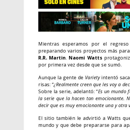
Mientras esperamos por el regres
preparando varios proyectos más para
R.R. Martin
.
Naomi Watts
protagoniz
por primera vez desde que se sumó.
Aunque la gente de
Variety
intentó saca
risas: “
¿Realmente creen que les voy a dec
Sobre la serie, adelantó: “
Es un mundo fa
EL L
la serie que la hacen tan emocionante. 
ELIG
decir que es muy emocionante una y otra 
CINE
El sitio también le advirtió a Watts q
mundo y que debe prepararse para apar