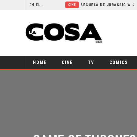
¿POR QUÉ FREE GUY 2 SIGUE EN EL LIMBO?
SECUELA DE JURASSIC WORLD REBIRTH PIERDE DIRECTOR
CINE
HOME
CINE
TV
COMICS
GAME OF THRONES: