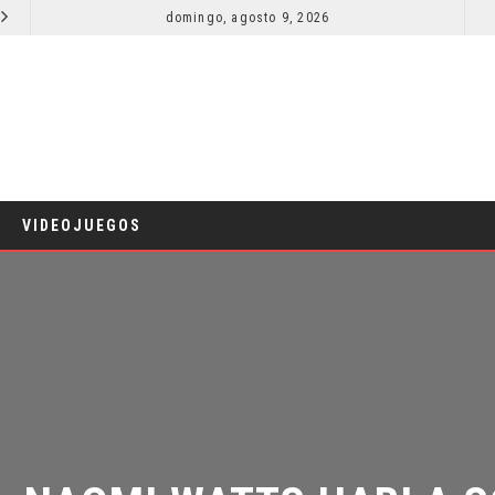
domingo, agosto 9, 2026
RESEÑA LA INVITACIÓN: OLIVIA WILDE REFLEXIONA SOBRE LA VIDA CONYUGAL
CINE
CINE
VIDEOJUEGOS
 NAOMI WATTS HABLA SO