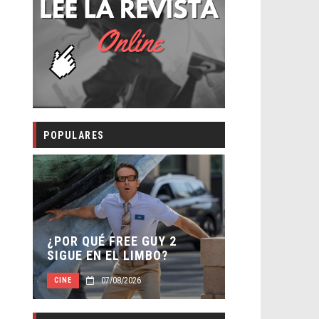
POPULARES
SECUELA DE
 –
¿POR QUÉ FREE GUY 2
WORLD REBI
SIGUE EN EL LIMBO?
DIRECTOR
07/08/2026
07/0
CINE
CINE