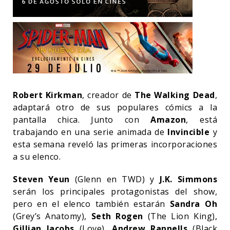
Robert Kirkman
, creador de
The Walking Dead
,
adaptará otro de sus populares cómics a la
pantalla chica. Junto con
Amazon
, está
trabajando en una serie animada de
Invincible
y
esta semana reveló las primeras incorporaciones
a su elenco.
Steven Yeun
(Glenn en TWD) y
J.K. Simmons
serán los principales protagonistas del show,
pero en el elenco también estarán
Sandra Oh
(Grey’s Anatomy),
Seth Rogen
(The Lion King),
Gillian Jacobs
(Love),
Andrew Rannells
(Black