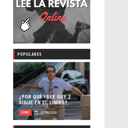
POPULARES
SECUELA DE JUR
¿POR QUÉ FREE GUY 2
WORLD REBIRTH 
SIGUE EN EL LIMBO?
DIRECTOR
07/08/2026
07/08/2026
CINE
CINE