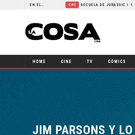
¿POR QUÉ FREE GUY 2 SIGUE EN EL LIMBO?
SECUELA DE JURASSIC WORLD REBIRTH PIERDE DIRECTOR
CINE
HOME
CINE
TV
COMICS
JIM PARSONS Y LO 