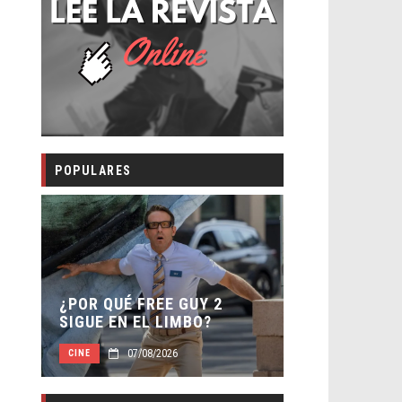
POPULARES
SECUELA DE
 –
¿POR QUÉ FREE GUY 2
WORLD REBI
SIGUE EN EL LIMBO?
DIRECTOR
07/08/2026
07/0
CINE
CINE