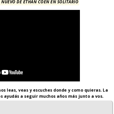
O NUEVO DE ETHAN COEN EN SOLITARIO
LA NOCHE DEL DEMONIO:
IVE-ACTION DE ZELDA
ESTÁN ENTRE NOSOTROS
nos leas, veas y escuches donde y como quieras. La
E A SU VILLANO
TRAILER FINAL
s ayudás a seguir muchos años más junto a vos.
06/08/2026
06/08/2026
CINE