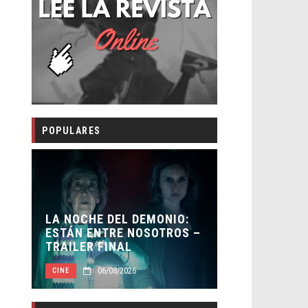
POPULARES
LA NOCHE DEL DEMONIO:
ORLANDO B
ESTÁN ENTRE NOSOTROS –
HABER REC
TRAILER FINAL
BATMAN
06/08/2026
05/0
CINE
CINE