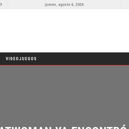
jueves, agosto 6, 2026
SPIDER-MAN: UN NUEVO DÍA ESTÁ IMPARABLE
CINE
VIDEOJUEGOS
BATWOMAN YA ENCONTRÓ A