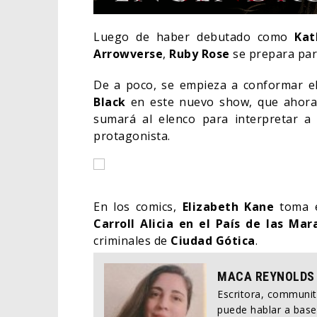
Luego de haber debutado como
Kat
Arrowverse
,
Ruby Rose
se prepara par
De a poco, se empieza a conformar e
Black
en este nuevo show, que ahora
sumará al elenco para interpretar 
protagonista.
En los comics,
Elizabeth Kane
toma 
Carroll Alicia en el País de las Mara
¿POD
APAR
criminales de
Ciudad Gótica
.
BORN
MACA REYNOLDS
COMIC
Escritora, communi
puede hablar a base