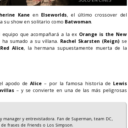
herine Kane
en
Elseworlds
, el último crossover del
a su show en solitario como
Batwoman
.
l equipo que acompañará a la ex
Orange is the New
 ha sumado a su villana.
Rachel Skarsten (Reign)
se
a
Red Alice
, la hermana supuestamente muerta de la
el apodo de
Alice
– por la famosa historia de
Lewis
villas
– y se convierte en una de las más peligrosas
RÍA COLLEEN WING
DESTIN DANIEL CRETTON
ECER EN DAREDEVIL:
SOBRE LA CANCELACIÓN
 AGAIN?
DE WONDER MAN
05/08/2026
04/08/2026
S
TV
ty manager y entrevistadora. Fan de Superman, team DC,
 de frases de Friends o Los Simpson.