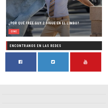
SECUE
¿POR QUÉ FREE GUY 2 SIGUE EN EL LIMBO?
DIREC
CINE
CINE
ENCONTRANOS EN LAS REDES
FACEBOOK
TWITTER
YOUTUBE