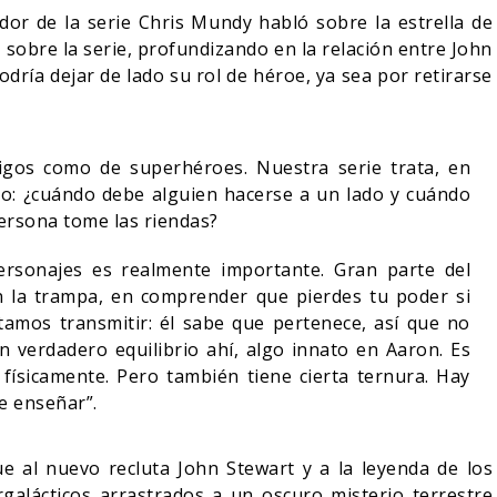
dor de la serie Chris Mundy habló sobre la estrella de
 sobre la serie, profundizando en la relación entre John
odría dejar de lado su rol de héroe, ya sea por retirarse
migos como de superhéroes. Nuestra serie trata, en
o: ¿cuándo debe alguien hacerse a un lado y cuándo
ersona tome las riendas?
personajes es realmente importante. Gran parte del
n la trampa, en comprender que pierdes tu poder si
entamos transmitir: él sabe que pertenece, así que no
 verdadero equilibrio ahí, algo innato en Aaron. Es
 físicamente. Pero también tiene cierta ternura. Hay
e enseñar”.
ue al nuevo recluta John Stewart y a la leyenda de los
ergalácticos arrastrados a un oscuro misterio terrestre