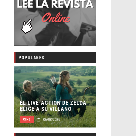
POPULARES
LA NOCHE D
EL LIVE-ACTION DE ZELDA
ESTÁN ENTR
ELIGE A SU VILLANO
TRAILER FIN
06/08/2026
06/08
CINE
CINE