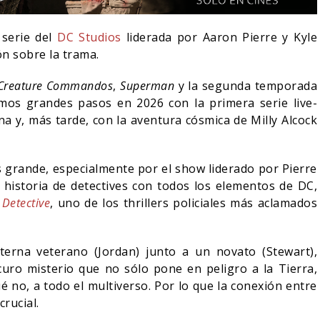
 serie del
DC Studios
liderada por Aaron Pierre y Kyle
n sobre la trama.
Creature Commandos
,
Superman
y la segunda temporada
mos grandes pasos en 2026 con la primera serie live-
rna y, más tarde, con la aventura cósmica de Milly Alcock
 grande, especialmente por el show liderado por Pierre
historia de detectives con todos los elementos de DC,
 Detective
, uno de los thrillers policiales más aclamados
¿PODRÍA COLLEEN WING
R-MAN: UN NUEVO
APARECER EN DAREDEVIL:
erna veterano (Jordan) junto a un novato (Stewart),
STÁ IMPARABLE
BORN AGAIN?
uro misterio que no sólo pone en peligro a la Tierra,
05/08/2026
05/08/2026
COMICS
ué no, a todo el multiverso. Por lo que la conexión entre
rucial.