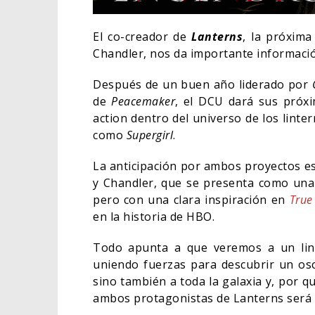
El co-creador de
Lanterns
, la próxima
Chandler, nos da importante informació
Después de un buen año liderado por
de
Peacemaker
, el DCU dará sus próxi
action dentro del universo de los linte
como
Supergirl
.
La anticipación por ambos proyectos es
y Chandler, que se presenta como una 
pero con una clara inspiración en
True
en la historia de HBO.
SPIDE
Todo apunta a que veremos a un lint
DÍA E
uniendo fuerzas para descubrir un osc
CINE
sino también a toda la galaxia y, por q
ambos protagonistas de Lanterns será c