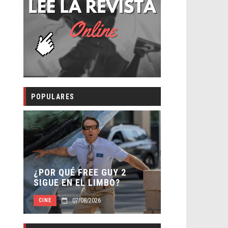
POPULARES
SECUELA DE
 –
¿POR QUÉ FREE GUY 2
WORLD REBI
SIGUE EN EL LIMBO?
DIRECTOR
07/08/2026
07/0
CINE
CINE