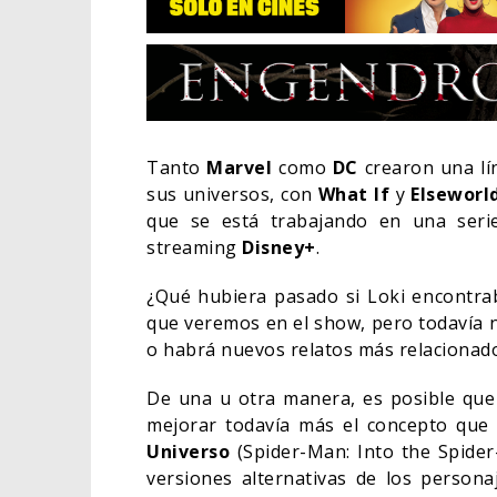
Tanto
Marvel
como
DC
crearon una lí
sus universos, con
What If
y
Elseworl
que se está trabajando en una seri
streaming
Disney+
.
¿Qué hubiera pasado si Loki encontrab
que veremos en el show, pero todavía n
o habrá nuevos relatos más relacionado
EL L
ELIG
De una u otra manera, es posible que
mejorar todavía más el concepto que 
CINE
Universo
(Spider-Man: Into the Spide
versiones alternativas de los persona