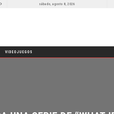
sábado, agosto 8, 2026
RESEÑA LA INVITACIÓN: OLIVIA WILDE REFLEXIONA SOBRE LA VIDA CONYUGAL
CINE
C
VIDEOJUEGOS
 UNA SERIE DE “WHAT IF”