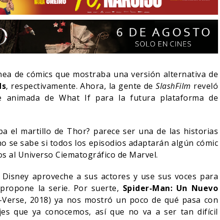
nea de cómics que mostraba una versión alternativa de
ds
, respectivamente. Ahora, la gente de
SlashFilm
reveló
e animada de What If para la futura plataforma de
a el martillo de Thor? parece ser una de las historias
o se sabe si todos los episodios adaptarán algún cómic
s al Universo Ciematográfico de Marvel.
LA NOCHE DEL DEMONIO:
IVE-ACTION DE ZELDA
ESTÁN ENTRE NOSOTROS
E A SU VILLANO
TRAILER FINAL
 Disney aproveche a sus actores y use sus voces para
propone la serie. Por suerte,
Spider-Man: Un Nuevo
06/08/2026
06/08/2026
CINE
r-Verse, 2018) ya nos mostró un poco de qué pasa con
jes que ya conocemos, así que no va a ser tan difícil