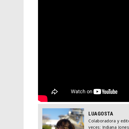
LUAGOSTA
Colaboradora y edito
veces: Indiana Jones