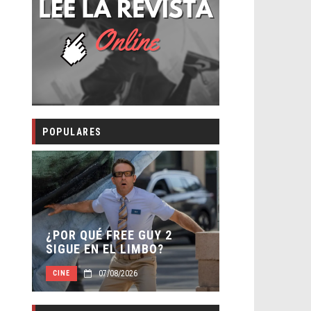
POPULARES
SECUELA DE
 –
¿POR QUÉ FREE GUY 2
WORLD REBI
SIGUE EN EL LIMBO?
DIRECTOR
07/08/2026
07/0
CINE
CINE