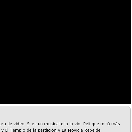
ra de video. Si es un musical ella lo vio. Peli que miró más
 y El Templo de la perdición y La Novicia Rebelde.