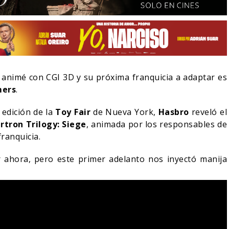
animé con CGI 3D y su próxima franquicia a adaptar es
mers
.
 edición de la
Toy Fair
de Nueva York,
Hasbro
reveló el
rtron Trilogy: Siege
, animada por los responsables de
franquicia.
ahora, pero este primer adelanto nos inyectó manija
LA NOCHE DEL DEMONIO:
IVE-ACTION DE ZELDA
ESTÁN ENTRE NOSOTROS
E A SU VILLANO
TRAILER FINAL
06/08/2026
06/08/2026
CINE