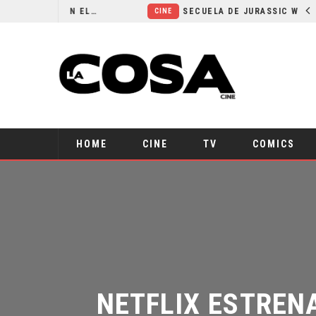
¿POR QUÉ FREE GUY 2 SIGUE EN EL LIMBO?
SECUELA DE JURASSIC WORLD REBIRTH PIERDE DIRECTOR
CINE
HOME
CINE
TV
COMICS
NETFLIX ESTRENA