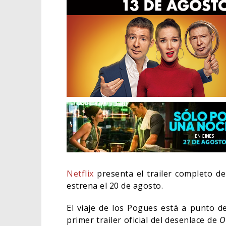
EL L
Netflix
presenta el trailer completo d
ELIG
estrena el 20 de agosto.
CINE
El viaje de los Pogues está a punto de
primer trailer oficial del desenlace de
O