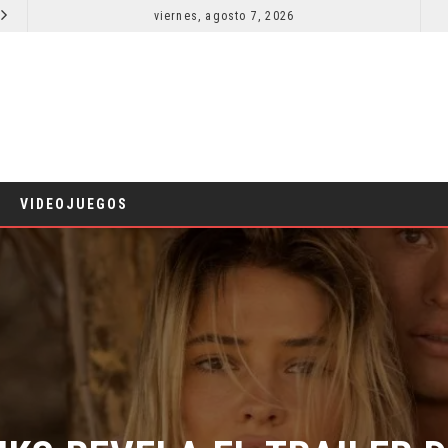
viernes, agosto 7, 2026
RESEÑA LA INVITACIÓN: OLIVIA WILDE REFLEXIONA SOBRE LA VIDA CONYUGAL
CINE
CINE
VIDEOJUEGOS
S REVELA EL TRAILER DE