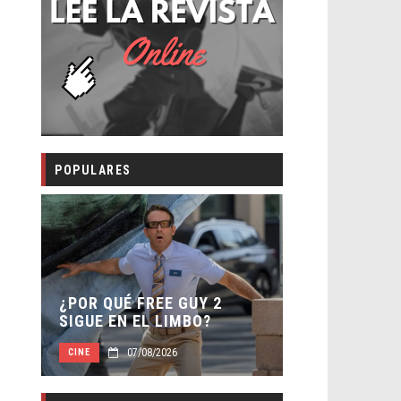
POPULARES
SECUELA DE
 –
¿POR QUÉ FREE GUY 2
WORLD REBI
SIGUE EN EL LIMBO?
DIRECTOR
07/08/2026
07/0
CINE
CINE