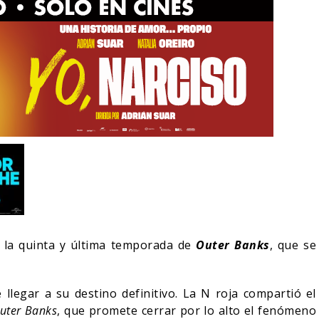
LA NOCHE DEL DEMONIO:
IVE-ACTION DE ZELDA
ESTÁN ENTRE NOSOTROS
e la quinta y última temporada de
Outer Banks
, que se
E A SU VILLANO
TRAILER FINAL
06/08/2026
06/08/2026
CINE
 llegar a su destino definitivo. La N roja compartió el
uter Banks
, que promete cerrar por lo alto el fenómeno