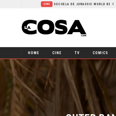
¿POR QUÉ FREE GUY 2 SIGUE EN EL LIMBO?
SECUELA DE JURASSIC WORLD REBIRTH PIERDE DIRECTOR
CINE
HOME
CINE
TV
COMICS
OUTER BANK