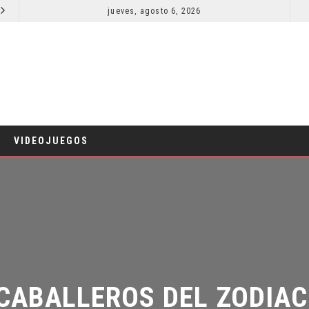
jueves, agosto 6, 2026
SPIDER-MAN: UN NUEVO DÍA ESTÁ IMPARABLE
CINE
COMIC
VIDEOJUEGOS
 CABALLEROS DEL ZODIAC