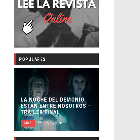
POPULARES
LA NOCHE DEL DEMONIO:
ORLANDO B
ESTÁN ENTRE NOSOTROS –
HABER REC
TRAILER FINAL
BATMAN
06/08/2026
05/0
CINE
CINE