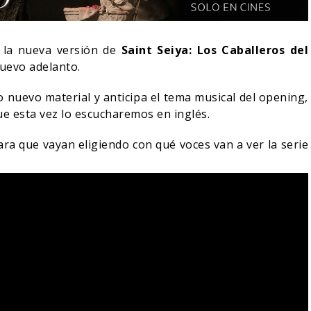
la nueva versión de
Saint Seiya: Los Caballeros del
uevo adelanto.
o nuevo material y anticipa el tema musical del opening,
ue esta vez lo escucharemos en inglés.
ara que vayan eligiendo con qué voces van a ver la serie
RÍA COLLEEN WING
DESTIN DANIEL CRETTON
ECER EN DAREDEVIL:
SOBRE LA CANCELACIÓN
 AGAIN?
DE WONDER MAN
05/08/2026
04/08/2026
S
TV