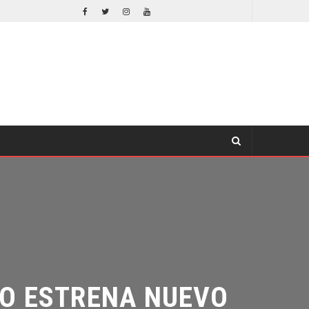
¿PODRÍA COLLEEN WING APARECER EN DAREDEVIL: BORN AGAIN?
S
TV
O ESTRENA NUEVO