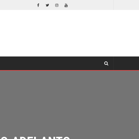
EL LIVE-ACTION DE ZELDA ELIGE A SU VILLANO
CINE
O ADELANTO