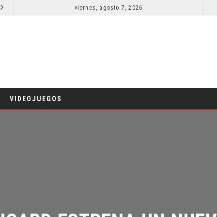
viernes, agosto 7, 2026
RESEÑA LA INVITACIÓN: OLIVIA WILDE REFLEXIONA SOBRE LA VIDA CONYUGAL
CINE
CINE
VIDEOJUEGOS
ICARD ESTRENA UN NUEV