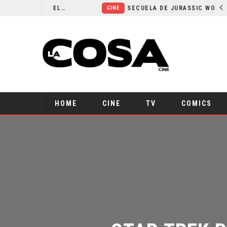
¿POR QUÉ FREE GUY 2 SIGUE EN EL LIMBO?
SECUELA DE JURASSIC WORLD REBIRTH PIERDE DIRECTOR
CINE
HOME
CINE
TV
COMICS
STAR TREK P