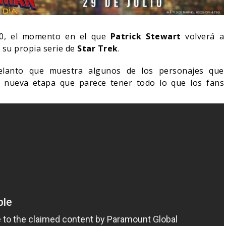
20, el momento en el que
Patrick Stewart
volverá a
n su propia serie de
Star Trek
.
lanto que muestra algunos de los personajes que
 nueva etapa que parece tener todo lo que los fans
LA NOCHE DEL DEMONIO:
IVE-ACTION DE ZELDA
ESTÁN ENTRE NOSOTROS
E A SU VILLANO
TRAILER FINAL
06/08/2026
06/08/2026
CINE