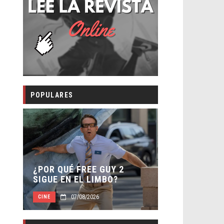
POPULARES
SECUELA DE
 –
¿POR QUÉ FREE GUY 2
WORLD REBI
SIGUE EN EL LIMBO?
DIRECTOR
07/08/2026
07/0
CINE
CINE