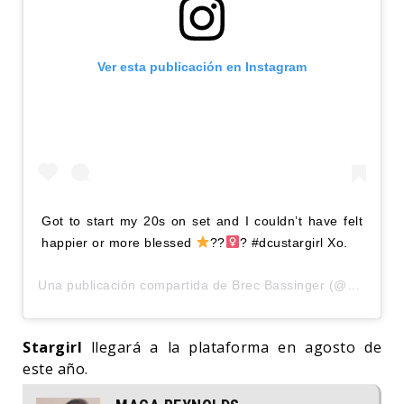
Ver esta publicación en Instagram
Got to start my 20s on set and I couldn’t have felt
happier or more blessed
??‍
? #dcustargirl Xo.
Una publicación compartida de
Brec Bassinger
(@brecbassinger) el
Stargirl
llegará a la plataforma en agosto de
este año.