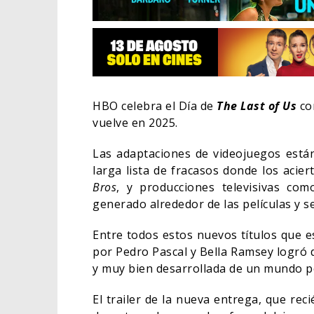
HBO celebra el Día de
The Last of Us
con
vuelve en 2025.
Las adaptaciones de videojuegos están
larga lista de fracasos donde los acie
Bros
, y producciones televisivas co
generado alrededor de las películas y s
Entre todos estos nuevos títulos que e
EL L
ELIG
por Pedro Pascal y Bella Ramsey logró 
y muy bien desarrollada de un mundo po
CINE
El trailer de la nueva entrega, que re