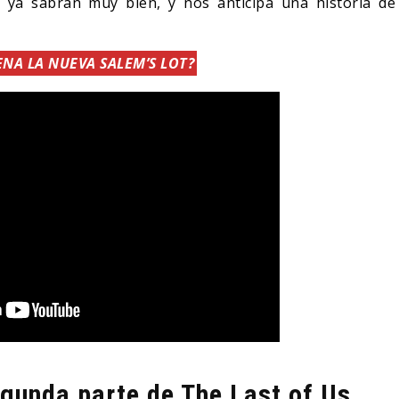
o ya sabrán muy bien, y nos anticipa una historia de
ENA LA NUEVA SALEM’S LOT?
egunda parte de The Last of Us