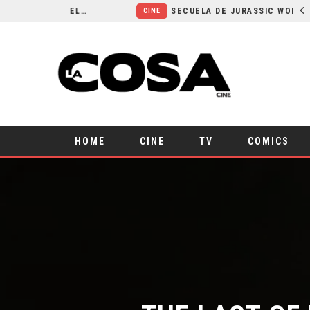
¿POR QUÉ FREE GUY 2 SIGUE EN EL LIMBO?
SECUELA DE JURASSIC WORLD REBIRTH PIERDE DIRECTOR
CINE
HOME
CINE
TV
COMICS
THE LAST OF 