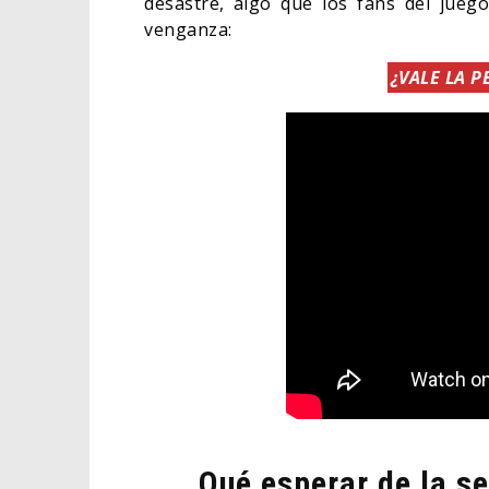
desastre, algo que los fans del jueg
venganza:
¿VALE LA P
Qué esperar de la s