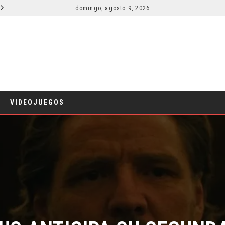
domingo, agosto 9, 2026
RESEÑA LA INVITACIÓN: OLIVIA WILDE REFLEXIONA SOBRE LA VIDA CONYUGAL
CINE
CINE
VIDEOJUEGOS
US ANTICIPA SU SEGUND