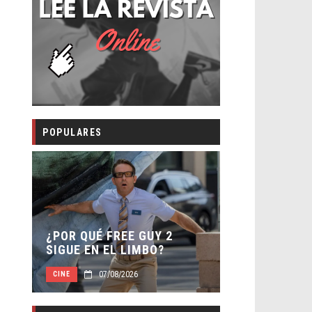
POPULARES
SECUELA DE
 –
¿POR QUÉ FREE GUY 2
WORLD REBI
SIGUE EN EL LIMBO?
DIRECTOR
07/08/2026
07/0
CINE
CINE