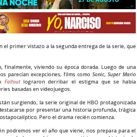
 el primer vistazo a la segunda entrega de la serie, que
, finalmente, viviendo su época dorada. Luego de una
rtos parecían excepciones, films como
Sonic
,
Super Mario
mo
Fallout
lograron derribar el estigma que se había
eries basadas en videojuegos.
LA NOCHE DEL DEMONIO:
stán surgiendo, la serie original de HBO protagonizada
IVE-ACTION DE ZELDA
ESTÁN ENTRE NOSOTROS
E A SU VILLANO
TRAILER FINAL
destacarse por presentar una historia profunda, trágica
stapocalíptico. Pero el drama recién comienza.
06/08/2026
06/08/2026
CINE
cién podremos ver el año que viene, nos prepara para el