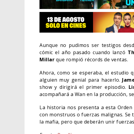
Aunque no pudimos ser testigos desd
cómic el año pasado cuando lanzó
Th
Millar
que rompió récords de ventas.
Ahora, como se esperaba, el estudio qu
alguien muy genial para hacerlo.
Jam
show y dirigirá el primer episodio.
L
acompañará a Wan en la producción, se
EL L
ELIG
La historia nos presenta a esta Orde
con monstruos o fuerzas malignas. Se tr
CINE
la mafia, pero que deberán unir fuerza