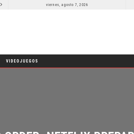
viernes, agosto 7, 2026
RESEÑA LA INVITACIÓN: OLIVIA WILDE REFLEXIONA SOBRE LA VIDA CONYUGAL
CINE
VIDEOJUEGOS
ORDER: NETFLIX PREPARA