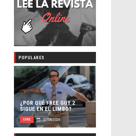
POPULARES
SECUELA DE
 –
¿POR QUÉ FREE GUY 2
WORLD REBI
SIGUE EN EL LIMBO?
DIRECTOR
07/08/2026
07/0
CINE
CINE