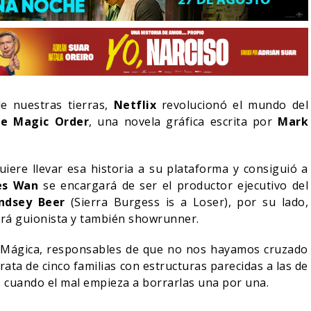
e nuestras tierras,
Netflix
revolucionó el mundo del
e Magic Order
, una novela gráfica escrita por
Mark
iere llevar esa historia a su plataforma y consiguió a
es Wan
se encargará de ser el productor ejecutivo del
indsey Beer
(Sierra Burgess is a Loser), por su lado,
rá guionista y también showrunner.
LA NOCHE DEL DEMONIO:
IVE-ACTION DE ZELDA
ESTÁN ENTRE NOSOTROS
E A SU VILLANO
TRAILER FINAL
n Mágica, responsables de que no nos hayamos cruzado
ata de cinco familias con estructuras parecidas a las de
06/08/2026
06/08/2026
CINE
s cuando el mal empieza a borrarlas una por una.