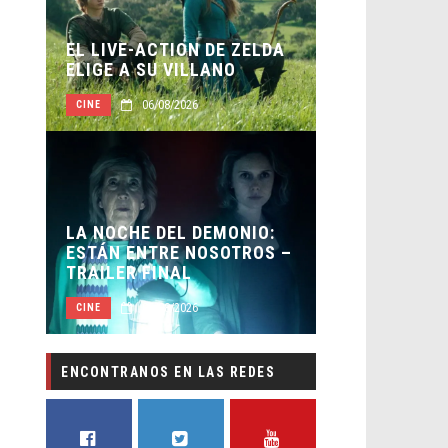
EL LIVE-ACTION DE ZELDA
ELIGE A SU VILLANO
06/08/2026
CINE
LA NOCHE DEL DEMONIO:
ESTÁN ENTRE NOSOTROS –
TRAILER FINAL
06/08/2026
CINE
ENCONTRANOS EN LAS REDES