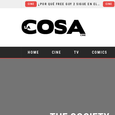
¿POR QUÉ FREE GUY 2 SIGUE EN EL LIMBO?
CINE
CINE
SECUELA DE JURASSIC WORLD REBIRTH PIERDE DIRECTOR
CINE
RESEÑA LA INVITACIÓN: OLIVIA WILDE REFLEXIONA SOBRE LA VIDA CONYUGAL
CINE
EL LIVE-ACTION DE ZELDA ELIGE A SU VILLANO
CINE
LA NOCHE DEL DEMONIO: ESTÁN ENTRE NOSOTROS – TRAILER FINAL
HOME
CINE
TV
COMICS
THE SOCIETY: