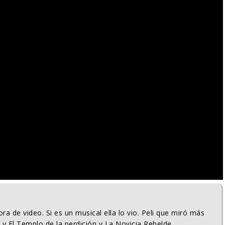
ra de video. Si es un musical ella lo vio. Peli que miró más
 y El Templo de la perdición y La Novicia Rebelde.