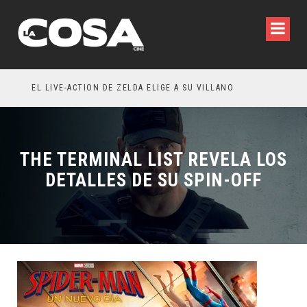
INVITACIÓN: OLIVIA WILDE REFLEXIONA SOBRE LA VIDA CONYUGAL
EL LIVE-ACTION DE ZELDA ELIGE A SU VILLANO
THE TERMINAL LIST REVELA LOS
DETALLES DE SU SPIN-OFF