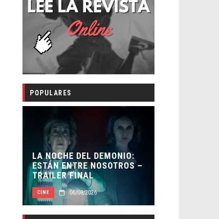
POPULARES
LA NOCHE DEL DEMONIO:
ORLANDO B
ESTÁN ENTRE NOSOTROS –
HABER REC
TRAILER FINAL
BATMAN
06/08/2026
05/0
CINE
CINE