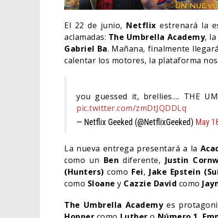
El 22 de junio,
Netflix
estrenará la 
aclamadas:
The Umbrella Academy
, l
Gabriel Ba
. Mañana, finalmente llegará
calentar los motores, la plataforma nos
you guessed it, brellies…. THE 
pic.twitter.com/zmDtJQDDLq
— Netflix Geeked (@NetflixGeeked)
May 1
La nueva entrega presentará a la
Aca
¿POD
como un
Ben
diferente,
Justin Corn
APAR
(Hunters)
como
Fei
,
Jake Epstein (Su
BORN
como
Sloane
y
Cazzie David
como
Jay
COMIC
The Umbrella Academy
es protagon
Hopper
como
Luther
o
Número 1
,
Em