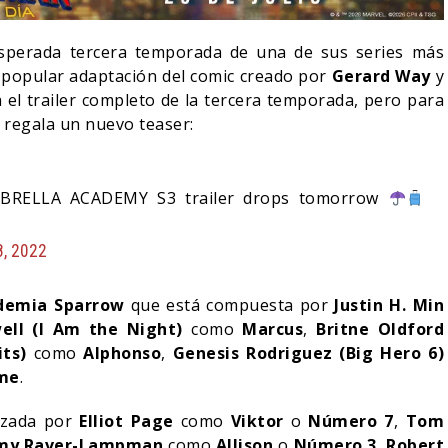
esperada tercera temporada de una de sus series más
a popular adaptación del comic creado por
Gerard Way
y
 el trailer completo de la tercera temporada, pero para
 regala un nuevo teaser:
UMBRELLA ACADEMY S3 trailer drops tomorrow
8, 2022
demia Sparrow
que está compuesta por
Justin H. Min
RÍA COLLEEN WING
DESTIN DANIEL CRETTON
well (I Am the Night)
como
Marcus
,
Britne Oldford
ECER EN DAREDEVIL:
SOBRE LA CANCELACIÓN
its)
como
Alphonso
,
Genesis Rodriguez (Big Hero 6)
 AGAIN?
DE WONDER MAN
me
.
05/08/2026
04/08/2026
S
TV
izada por
Elliot
Page
como
Viktor
o
Número 7
,
Tom
my Raver-Lampman
como
Allison
o
Número 3
,
Robert