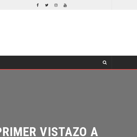
¿PODRÍA COLLEEN WING APARECER EN DAREDEVIL: BORN AGAIN?
OMICS
TV
IMER VISTAZO A