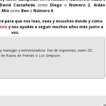
David Castañeda
como
Diego
o
Número
2
,
Aidan
. Min
como
Ben
o
Número 6
.
iva para que nos leas, veas y escuches donde y como
enda
y nos ayudás a seguir muchos años más junto a
vos.
ty manager y entrevistadora. Fan de Superman, team DC,
 de frases de Friends o Los Simpson.