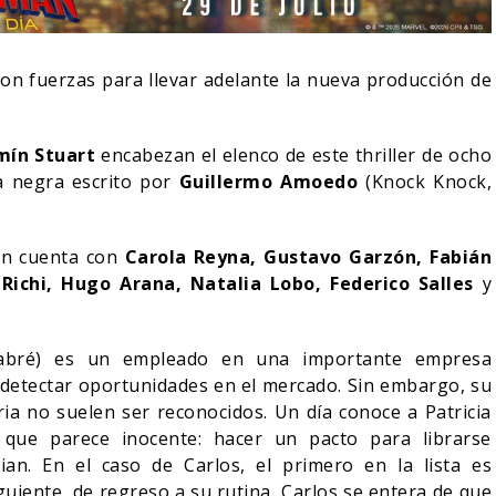
on fuerzas para llevar adelante la nueva producción de
mín Stuart
encabezan el elenco de este thriller de ocho
a negra escrito por
Guillermo Amoedo
(Knock Knock,
én cuenta con
Carola Reyna, Gustavo Garzón, Fabián
 Richi, Hugo Arana, Natalia Lobo, Federico Salles
y
A NOCHE DEL DEMONIO:
 (Cabré) es un empleado en una importante empresa
STÁN ENTRE NOSOTROS –
¿POR QUÉ FREE GUY 2
y detectar oportunidades en el mercado. Sin embargo, su
RAILER FINAL
SIGUE EN EL LIMBO?
ia no suelen ser reconocidos. Un día conoce a Patricia
a que parece inocente: hacer un pacto para librarse
06/08/2026
07/08/2026
INE
CINE
n. En el caso de Carlos, el primero en la lista es
uiente, de regreso a su rutina, Carlos se entera de que