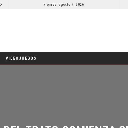
viernes, agosto 7, 2026
RESEÑA LA INVITACIÓN: OLIVIA WILDE REFLEXIONA SOBRE LA VIDA CONYUGAL
CINE
CINE
VIDEOJUEGOS
 DEL TRATO COMIENZA SU