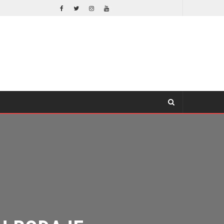
EL LIVE-ACTION DE ZELDA ELIGE A SU VILLANO
CINE
 RODAJE