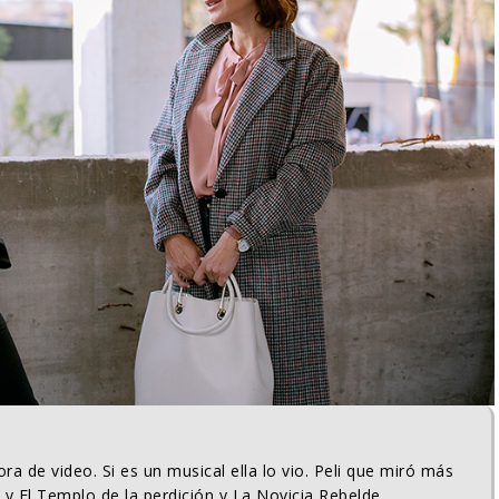
ra de video. Si es un musical ella lo vio. Peli que miró más
 y El Templo de la perdición y La Novicia Rebelde.