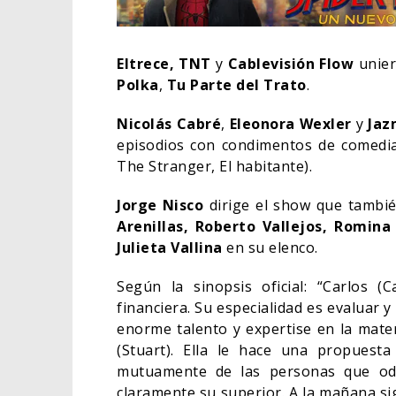
Eltrece, TNT
y
Cablevisión Flow
unier
Polka
,
Tu Parte del Trato
.
Nicolás Cabré
,
Eleonora Wexler
y
Jaz
episodios con condimentos de comedi
The Stranger, El habitante).
Jorge Nisco
dirige el show que tambi
Arenillas, Roberto Vallejos, Romina
Julieta Vallina
en su elenco.
L
Según la sinopsis oficial: “Carlos
EL LIVE-ACTION DE ZELDA
E
financiera. Su especialidad es evaluar 
ELIGE A SU VILLANO
T
enorme talento y expertise en la mater
(Stuart). Ella le hace una propuest
06/08/2026
CINE
C
mutuamente de las personas que odia
claramente su superior. A la mañana sig