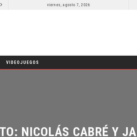
viernes, agosto 7, 2026
RESEÑA LA INVITACIÓN: OLIVIA WILDE REFLEXIONA SOBRE LA VIDA CONYUGAL
CINE
CINE
VIDEOJUEGOS
TO: NICOLÁS CABRÉ Y JA