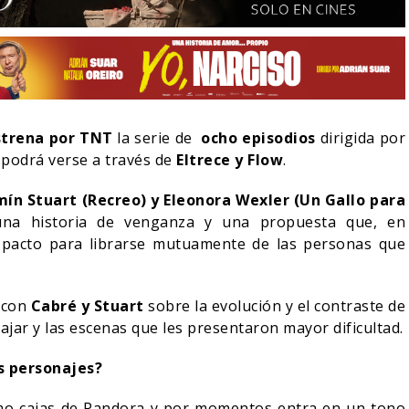
estrena por TNT
la serie de
ocho episodios
dirigida por
podrá verse a través de
Eltrece y Flow
.
mín Stuart (Recreo) y Eleonora Wexler (Un Gallo para
 una historia de venganza y una propuesta que, en
n pacto para librarse mutuamente de las personas que
LA NOCHE DEL DEMONIO:
 con
Cabré y Stuart
sobre la evolución y el contraste de
ION DE ZELDA
ESTÁN ENTRE NOSOTROS –
VILLANO
TRAILER FINAL
ajar y las escenas que les presentaron mayor dificultad.
/2026
06/08/2026
CINE
s personajes?
mo cajas de Pandora y por momentos entra en un tono