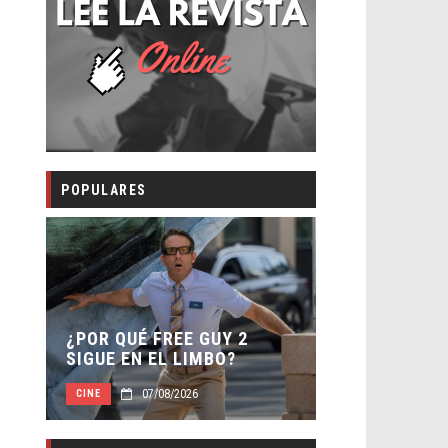
POPULARES
SECUELA DE JURAS
¿POR QUÉ FREE GUY 2
WORLD REBIRTH PI
SIGUE EN EL LIMBO?
DIRECTOR
07/08/2026
07/08/2026
CINE
CINE