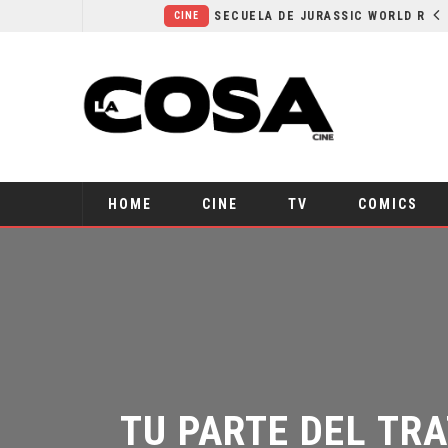
¿POR QUÉ FREE GUY 2 SIGUE EN EL LIMBO?
SECUELA DE JURASSIC WORLD REBIRTH PIERDE DIRECTOR
CINE
HOME
CINE
TV
COMICS
TU PARTE DEL TRA