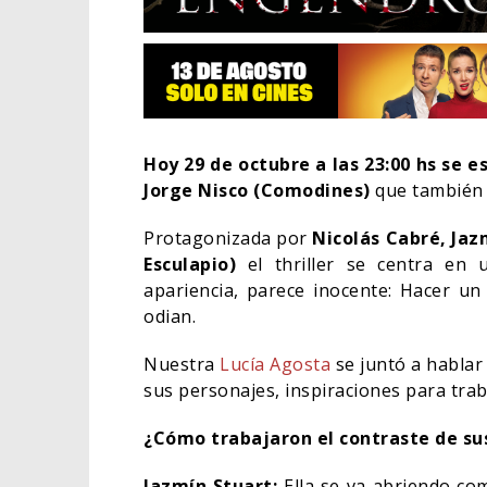
Hoy 29 de octubre a las 23:00 hs se 
Jorge Nisco (Comodines)
que también 
Protagonizada por
Nicolás Cabré, Jaz
Esculapio)
el thriller se centra en
apariencia, parece inocente: Hacer u
odian.
Nuestra
Lucía Agosta
se juntó a hablar
EL LIVE-ACT
ELIGE A SU 
sus personajes, inspiraciones para trab
06/08
CINE
¿Cómo trabajaron el contraste de su
Jazmín Stuart:
Ella se va abriendo co